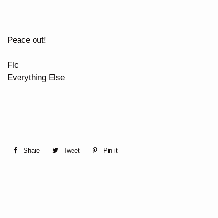
Peace out!
Flo
Everything Else
Share
Share
Tweet
Tweet
Pin it
Pin
on
on
on
Facebook
Twitter
Pinterest